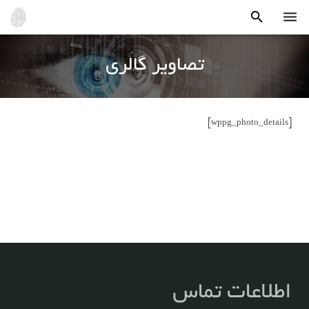
صفحه اصلی
تصاویر گالری
معرفی
محصولات
[wppg_photo_details]
خدمات
پشتیبانی
گالری تصاویر
تماس با ما
اطلاعات تماس