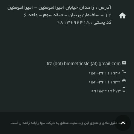
آدرس : زاهدان خیابان امیرالمومنین – امیرالمومنین
home
۱۲ - ساختمان پرنیان - طبقه سوم - واحد ۶
کد پستی : 9813694415
email
trz (dot) biometricsfc (at) gmail.com
phone
054-34111940
print
054-34111939
phone_iphone
09153409673
کلیه حقوق مادی و معنوی این وب سایت متعلق به شرکت تنها رایانه زاهدان است.